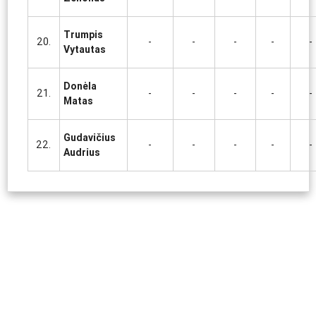
Trumpis
20.
-
-
-
-
-
Vytautas
Donėla
21.
-
-
-
-
-
Matas
Gudavičius
22.
-
-
-
-
-
Audrius