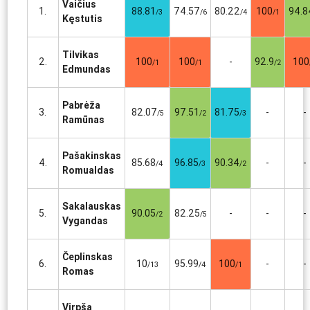
Vaičius
1.
88.81
74.57
80.22
100
94.8
/3
/6
/4
/1
Kęstutis
Tilvikas
2.
100
100
-
92.9
100
/1
/1
/2
Edmundas
Pabrėža
3.
82.07
97.51
81.75
-
-
/5
/2
/3
Ramūnas
Pašakinskas
4.
85.68
96.85
90.34
-
-
/4
/3
/2
Romualdas
Sakalauskas
5.
90.05
82.25
-
-
-
/2
/5
Vygandas
Čeplinskas
6.
10
95.99
100
-
-
/13
/4
/1
Romas
Virpša