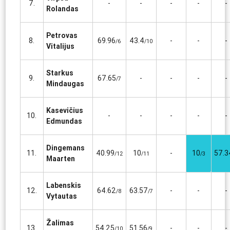
7.
-
-
-
-
-
Rolandas
Petrovas
8.
69.96
43.4
-
-
-
/6
/10
Vitalijus
Starkus
9.
67.65
-
-
-
-
/7
Mindaugas
Kasevičius
10.
-
-
-
-
-
Edmundas
Dingemans
11.
40.99
10
-
10
57.3
/12
/11
/3
Maarten
Labenskis
12.
64.62
63.57
-
-
-
/8
/7
Vytautas
Žalimas
13.
54.25
51.56
-
-
-
/10
/9