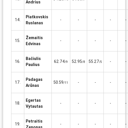
Andrius
Piatkovskis
14.
-
-
-
-
-
Ruslanas
Žemaitis
15.
-
-
-
-
-
Edvinas
Bačiulis
16.
62.74
52.95
55.27
-
-
/9
/8
/5
Paulius
Padagas
17.
50.59
-
-
-
-
/11
Arūnas
Egertas
18.
-
-
-
-
-
Vytautas
Petraitis
19.
-
-
-
-
-
Zenonas