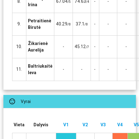
8.
67.04
74.63
-
-
-
/5
/4
Irina
Petraitienė
9.
40.29
37.1
-
-
-
/8
/8
Birutė
Žikarienė
10.
-
45.12
-
-
-
/7
Aurelija
Baltriukaitė
11.
-
-
-
-
-
Ieva
sentiment_satisfied
Vyrai
Vieta
Dalyvis
V1
V2
V3
V4
V5