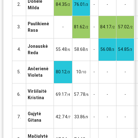
Donėlė
2.
84.35
76.01
-
-
-
/2
/3
Milda
Paulikienė
3.
-
81.62
-
84.17
57.02
/2
/2
/2
Rasa
Jonauskė
4.
55.48
58.68
-
56.08
54.85
/6
/5
/3
/3
Reda
Ančerienė
5.
80.12
10
-
-
-
/3
/10
Violeta
Viršilaitė
6.
69.17
57.78
-
-
-
/4
/6
Kristina
Gujytė
7.
42.74
33.86
-
-
-
/7
/9
Gitana
Mačiulytė