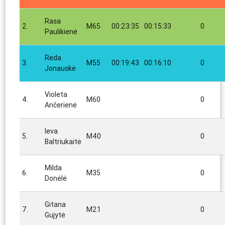
Rasa
2.
M65
00:23:35
00:15:33
0
Paulikienė
Reda
3.
M55
00:19:43
00:16:10
0
Jonauskė
Violeta
4.
M60
0
Ančerienė
Ieva
5.
M40
0
Baltriukaitė
Milda
6.
M35
0
Donėlė
Gitana
7.
M21
0
Gujytė