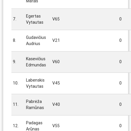
Matas
Egertas
7.
V65
0
Vytautas
Gudavičius
8.
V21
0
Audrius
Kasevičius
9.
V60
0
Edmundas
Labenskis
10.
V45
0
Vytautas
Pabrėža
11.
V40
0
Ramūnas
Padagas
12.
V55
0
Arūnas