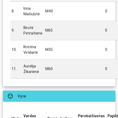
Irina
8.
M40
0
Mačiulytė
Birutė
9.
M65
0
Petraitienė
Kristina
10.
M35
0
Viršilaitė
Aurelija
11.
M60
0
Žikarienė
sentiment_satisfied
Vyrai
Vardas
Perskaičiuotas
Papil