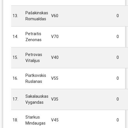
Pašakinskas
13.
V60
0
Romualdas
Petraitis
14.
V70
0
Zenonas
Petrovas
15.
V40
0
Vitalijus
Piatkovskis
16.
V55
0
Ruslanas
Sakalauskas
17.
V35
0
Vygandas
Starkus
18.
V45
0
Mindaugas