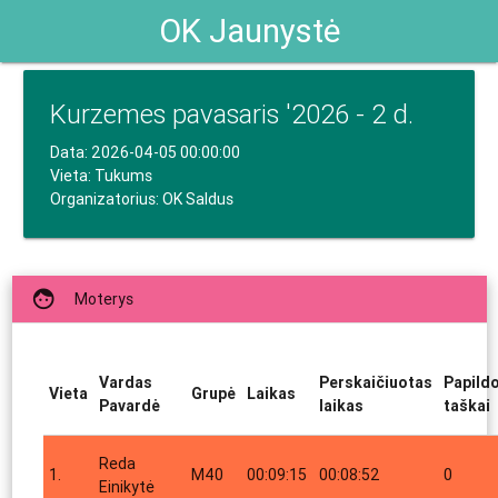
OK Jaunystė
Kurzemes pavasaris '2026 - 2 d.
Data: 2026-04-05 00:00:00
Vieta: Tukums
Organizatorius: OK Saldus
face
Moterys
Vardas
Perskaičiuotas
Papild
Vieta
Grupė
Laikas
Pavardė
laikas
taškai
Reda
1.
M40
00:09:15
00:08:52
0
Einikytė