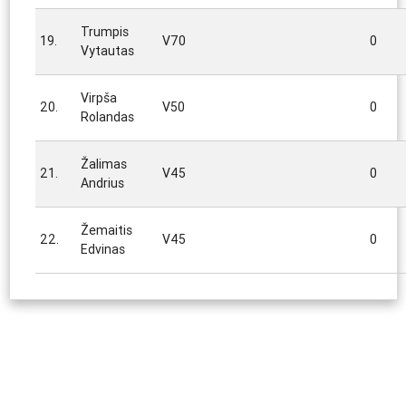
Trumpis
19.
V70
0
Vytautas
Virpša
20.
V50
0
Rolandas
Žalimas
21.
V45
0
Andrius
Žemaitis
22.
V45
0
Edvinas