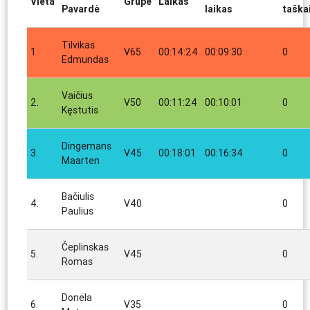
Vieta
Grupė
Laikas
Pavardė
laikas
taška
Tilvikas
1.
V65
00:14:24
00:09:30
0
Edmundas
Vaičius
2.
V50
00:11:24
00:10:01
0
Kęstutis
Dingemans
3.
V45
00:18:01
00:16:34
0
Maarten
Bačiulis
4.
V40
0
Paulius
Čeplinskas
5.
V45
0
Romas
Donėla
6.
V35
0