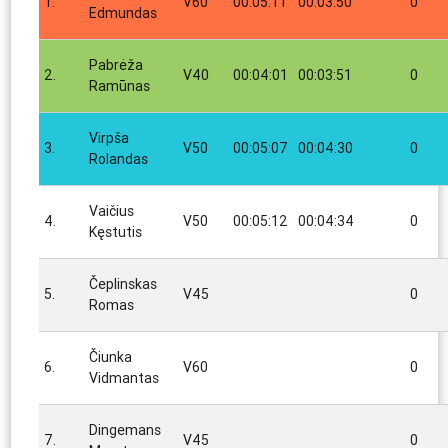
1.
V60
00:05:11
00:03:50
0
Edmundas
Pabrėža
2.
V40
00:04:01
00:03:51
0
Ramūnas
Virpša
3.
V50
00:05:07
00:04:30
0
Rolandas
Vaičius
4.
V50
00:05:12
00:04:34
0
Kęstutis
Čeplinskas
5.
V45
0
Romas
Čiunka
6.
V60
0
Vidmantas
Dingemans
7.
V45
0