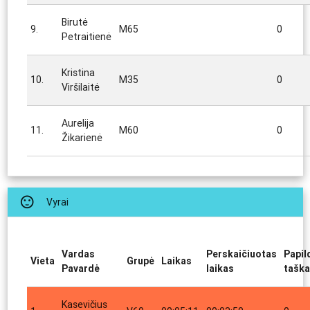
Birutė
9.
M65
0
Petraitienė
Kristina
10.
M35
0
Viršilaitė
Aurelija
11.
M60
0
Žikarienė
sentiment_satisfied
Vyrai
Vardas
Perskaičiuotas
Papil
Vieta
Grupė
Laikas
Pavardė
laikas
taška
Kasevičius