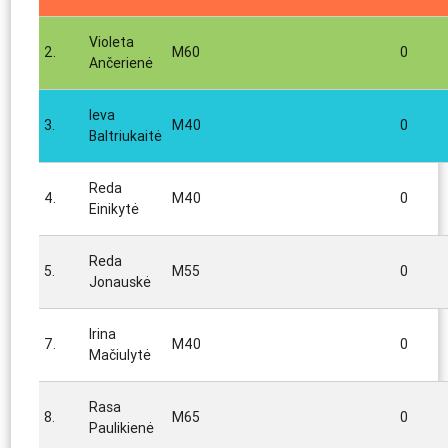
Violeta
2.
M60
0
Ančerienė
Ieva
3.
M40
0
Baltriukaitė
Reda
4.
M40
0
Einikytė
Reda
5.
M55
0
Jonauskė
Irina
7.
M40
0
Mačiulytė
Rasa
8.
M65
0
Paulikienė