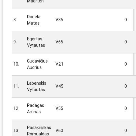
Maarten
Donėla
8.
V35
0
Matas
Egertas
9.
V65
0
Vytautas
Gudavičius
10.
V21
0
Audrius
Labenskis
11.
V45
0
Vytautas
Padagas
12.
V55
0
Arūnas
Pašakinskas
13.
V60
0
Romualdas