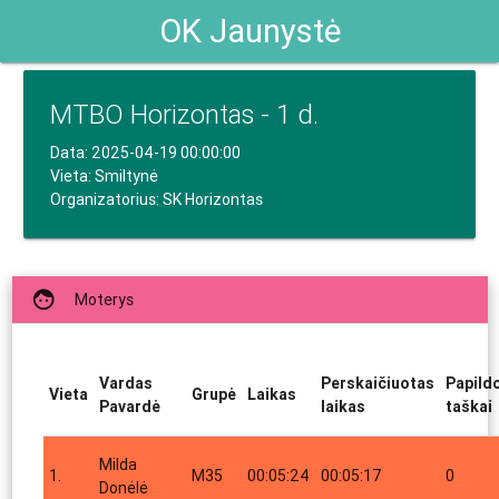
OK Jaunystė
MTBO Horizontas - 1 d.
Data: 2025-04-19 00:00:00
Vieta: Smiltynė
Organizatorius: SK Horizontas
face
Moterys
Vardas
Perskaičiuotas
Papild
Vieta
Grupė
Laikas
Pavardė
laikas
taškai
Milda
1.
M35
00:05:24
00:05:17
0
Donėlė