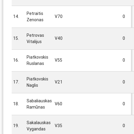
Petraitis
14.
V70
0
Zenonas
Petrovas
15.
V40
0
Vitalijus
Piatkovskis
16.
V55
0
Ruslanas
Piatkovskis
17.
V21
0
Naglis
Sabaliauskas
18.
V60
0
Ramūnas
Sakalauskas
19.
V35
0
Vygandas